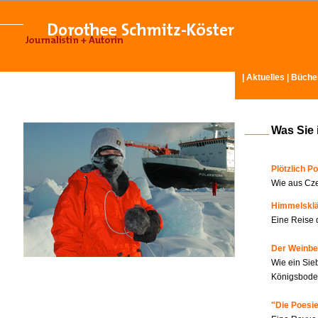
|
Aktuelles
|
Büche
Was Sie 
Plötzlich Po
Wie aus Cze
Himmelskl
Eine Reise 
Der Weinbe
Wie ein Sie
Königsboden
"Die Poesie?