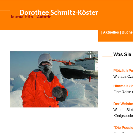
|
Aktuelles
|
Büche
Was Sie 
Plötzlich Po
Wie aus Cze
Himmelskl
Eine Reise 
Der Weinbe
Wie ein Sie
Königsboden
"Die Poesie?