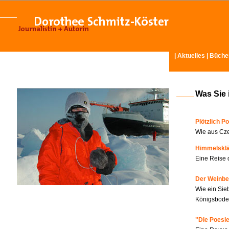
|
Aktuelles
|
Büche
Was Sie 
Plötzlich Po
Wie aus Cze
Himmelskl
Eine Reise 
Der Weinbe
Wie ein Sie
Königsboden
"Die Poesie?