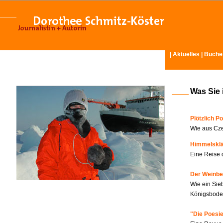
|
Aktuelles
|
Büche
Was Sie 
Plötzlich Po
Wie aus Cze
Himmelskl
Eine Reise 
Der Weinbe
Wie ein Sie
Königsboden
"Die Poesie?