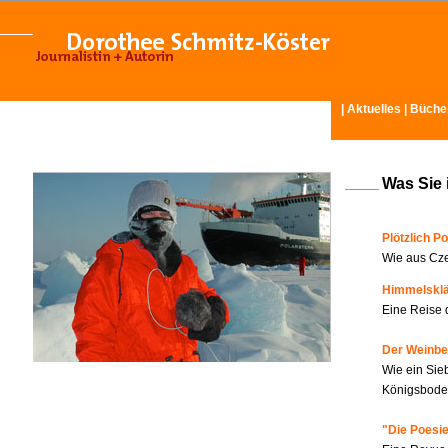
|
Aktuelles
|
Büche
Was Sie 
Plötzlich Po
Wie aus Cze
Himmelskl
Eine Reise 
Der Weinbe
Wie ein Sie
Königsboden
"Die Poesie?