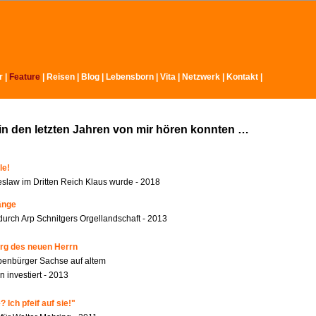
r
|
Feature
|
Reisen
|
Blog
|
Lebensborn
|
Vita
|
Netzwerk
|
Kontakt
|
in den letzten Jahren von mir hören konnten …
le!
slaw im Dritten Reich Klaus wurde - 2018
änge
durch Arp Schnitgers Orgellandschaft - 2013
rg des neuen Herrn
benbürger Sachse auf altem
 investiert - 2013
 Ich pfeif auf sie!"