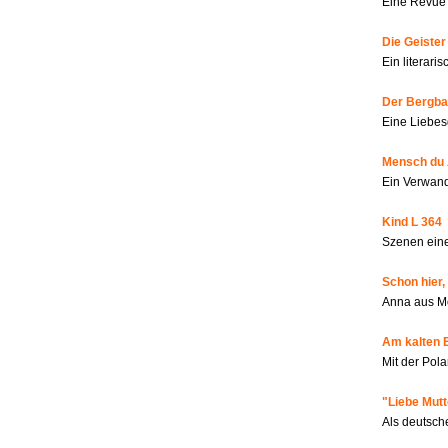
Eine Revue 
Die Geiste
Ein literar
Der Bergbau
Eine Liebes
Mensch du 
Ein Verwan
Kind L 364
Szenen eine
Schon hier,
Anna aus M
Am kalten 
Mit der Pola
"Liebe Mutt
Als deutsch