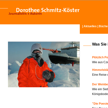
|
Aktuelles
|
Büche
Was Sie 
Plötzlich Po
Wie aus Cze
Himmelskl
Eine Reise 
Der Weinbe
Wie ein Sie
Königsboden
"Die Poesie?