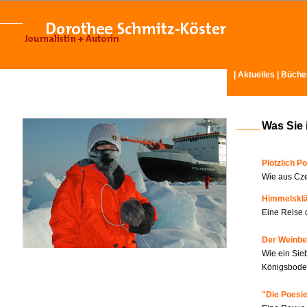
|
Aktuelles
|
Büche
Was Sie 
Plötzlich Po
Wie aus Cze
Himmelskl
Eine Reise 
Der Weinbe
Wie ein Sie
Königsboden
"Die Poesie?