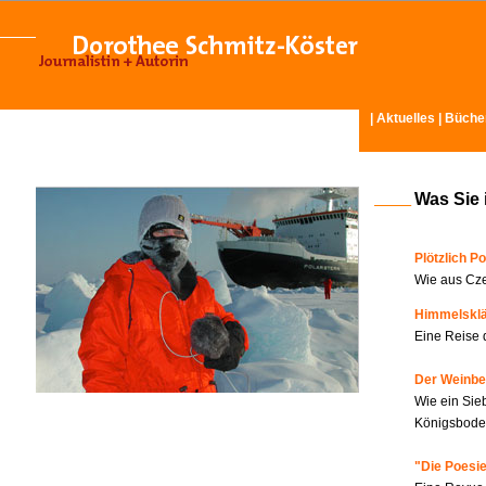
|
Aktuelles
|
Büche
Was Sie 
Plötzlich Po
Wie aus Cze
Himmelskl
Eine Reise 
Der Weinbe
Wie ein Sie
Königsboden
"Die Poesie?