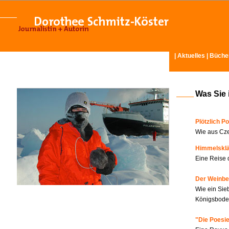
|
Aktuelles
|
Büche
Was Sie 
Plötzlich Po
Wie aus Cze
Himmelskl
Eine Reise 
Der Weinbe
Wie ein Sie
Königsboden
"Die Poesie?