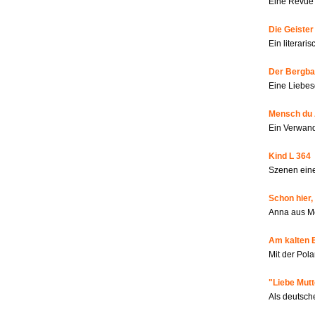
Eine Revue 
Die Geiste
Ein literar
Der Bergbau
Eine Liebes
Mensch du 
Ein Verwan
Kind L 364
Szenen eine
Schon hier,
Anna aus M
Am kalten 
Mit der Pola
"Liebe Mutt
Als deutsch