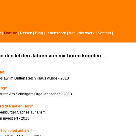
r
|
Feature
|
Reisen
|
Blog
|
Lebensborn
|
Vita
|
Netzwerk
|
Kontakt
|
in den letzten Jahren von mir hören konnten …
le!
slaw im Dritten Reich Klaus wurde - 2018
änge
durch Arp Schnitgers Orgellandschaft - 2013
rg des neuen Herrn
benbürger Sachse auf altem
 investiert - 2013
 Ich pfeif auf sie!"