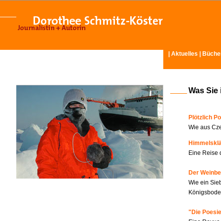
|
Aktuelles
|
Büche
Was Sie 
Plötzlich Po
Wie aus Cze
Himmelskl
Eine Reise 
Der Weinbe
Wie ein Sie
Königsboden
"Die Poesie?