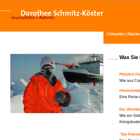
|
Aktuelles
|
Büche
Was Sie 
Plötzlich Po
Wie aus Cze
Himmelskl
Eine Reise 
Der Weinbe
Wie ein Sie
Königsboden
"Die Poesie?