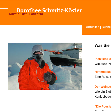
|
Aktuelles
|
Büche
Was Sie 
Plötzlich Po
Wie aus Cze
Himmelskl
Eine Reise 
Der Weinbe
Wie ein Sie
Königsboden
"Die Poesie?