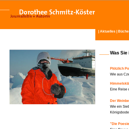
|
Aktuelles
|
Büche
Was Sie 
Plötzlich Po
Wie aus Cze
Himmelskl
Eine Reise 
Der Weinbe
Wie ein Sie
Königsboden
"Die Poesie?