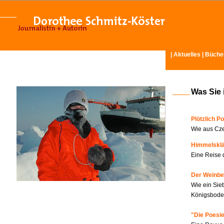
|
Aktuelles
|
Büche
Was Sie 
Plötzlich Po
Wie aus Cze
Himmelskl
Eine Reise 
Der Weinbe
Wie ein Sie
Königsboden
"Die Poesie?