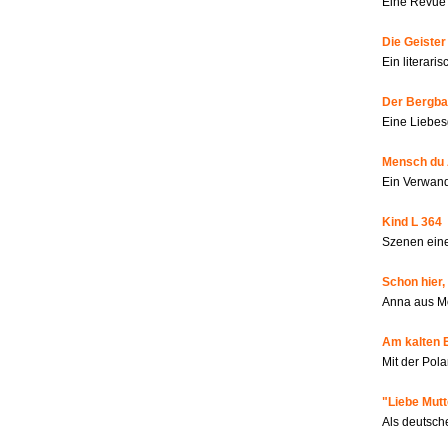
Eine Revue 
Die Geiste
Ein literar
Der Bergbau
Eine Liebes
Mensch du 
Ein Verwan
Kind L 364
Szenen eine
Schon hier,
Anna aus M
Am kalten 
Mit der Pola
"Liebe Mutt
Als deutsch