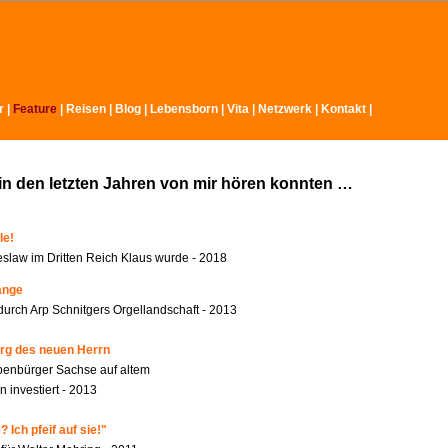
r
|
Feature
|
Reisen
|
Blog
|
Lebensborn
|
Vita
|
Netzwerk
|
Kontakt
|
in den letzten Jahren von mir hören konnten …
le!
slaw im Dritten Reich Klaus wurde - 2018
änge
durch Arp Schnitgers Orgellandschaft - 2013
rg des neuen Herrn
benbürger Sachse auf altem
 investiert - 2013
 Ich pfeif auf sie!"