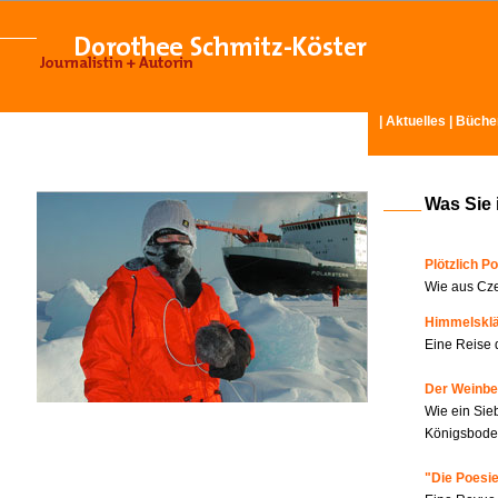
|
Aktuelles
|
Büche
Was Sie 
Plötzlich Po
Wie aus Cze
Himmelskl
Eine Reise 
Der Weinbe
Wie ein Sie
Königsboden
"Die Poesie?