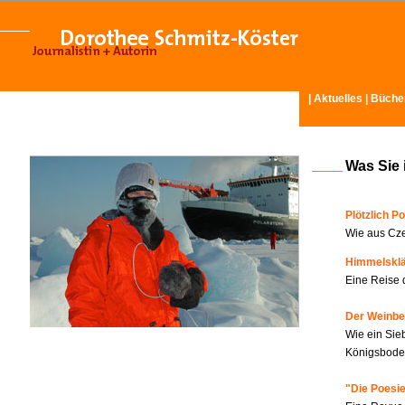
|
Aktuelles
|
Büche
Was Sie 
Plötzlich Po
Wie aus Cze
Himmelskl
Eine Reise 
Der Weinbe
Wie ein Sie
Königsboden
"Die Poesie?