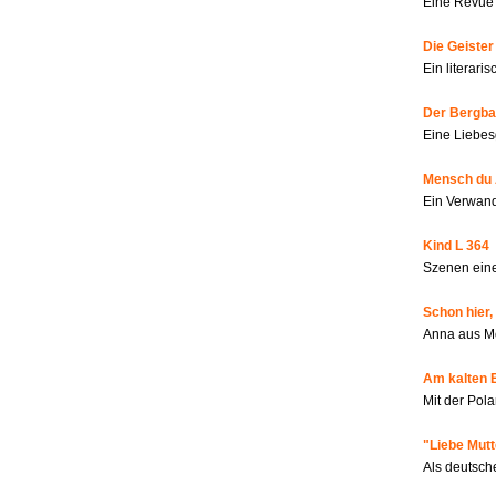
Eine Revue 
Die Geiste
Ein literar
Der Bergbau
Eine Liebes
Mensch du 
Ein Verwan
Kind L 364
Szenen eine
Schon hier,
Anna aus M
Am kalten 
Mit der Pola
"Liebe Mutt
Als deutsch