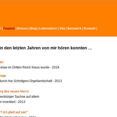
r
|
Feature
|
Reisen
|
Blog
|
Lebensborn
|
Vita
|
Netzwerk
|
Kontakt
|
in den letzten Jahren von mir hören konnten …
le!
slaw im Dritten Reich Klaus wurde - 2018
änge
durch Arp Schnitgers Orgellandschaft - 2013
rg des neuen Herrn
benbürger Sachse auf altem
 investiert - 2013
 Ich pfeif auf sie!"