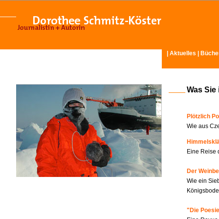
|
Aktuelles
|
Büche
Was Sie 
Plötzlich Po
Wie aus Cze
Himmelskl
Eine Reise 
Der Weinbe
Wie ein Sie
Königsboden
"Die Poesie?