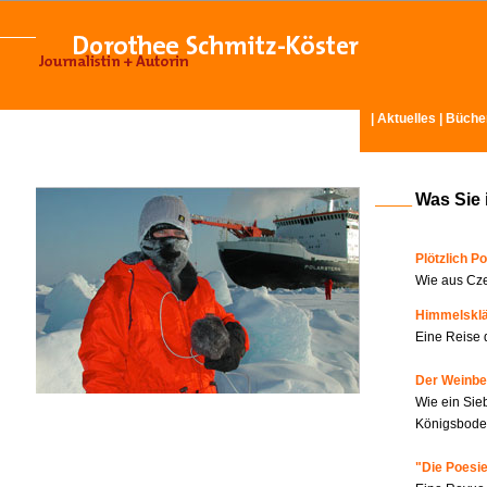
|
Aktuelles
|
Büche
Was Sie 
Plötzlich Po
Wie aus Cze
Himmelskl
Eine Reise 
Der Weinbe
Wie ein Sie
Königsboden
"Die Poesie?