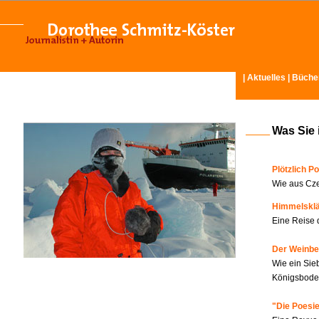
|
Aktuelles
|
Büche
Was Sie 
Plötzlich Po
Wie aus Cze
Himmelskl
Eine Reise 
Der Weinbe
Wie ein Sie
Königsboden
"Die Poesie?