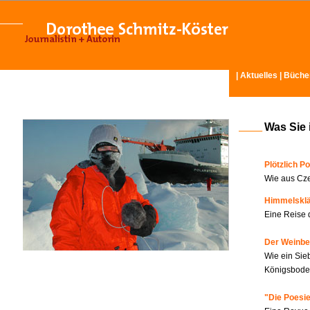
|
Aktuelles
|
Büche
Was Sie 
Plötzlich Po
Wie aus Cze
Himmelskl
Eine Reise 
Der Weinbe
Wie ein Sie
Königsboden
"Die Poesie?