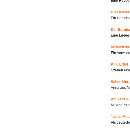
Eine Revue 
Die Geiste
Ein literar
Der Bergbau
Eine Liebes
Mensch du 
Ein Verwan
Kind L 364
Szenen eine
Schon hier,
Anna aus M
Am kalten 
Mit der Pola
"Liebe Mutt
Als deutsch