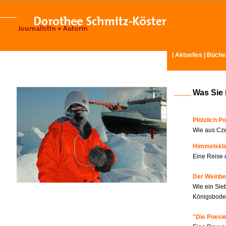
|
Aktuelles
|
Büche
Was Sie 
Plötzlich Po
Wie aus Cze
Himmelskl
Eine Reise 
Der Weinbe
Wie ein Sie
Königsboden
"Die Poesie?