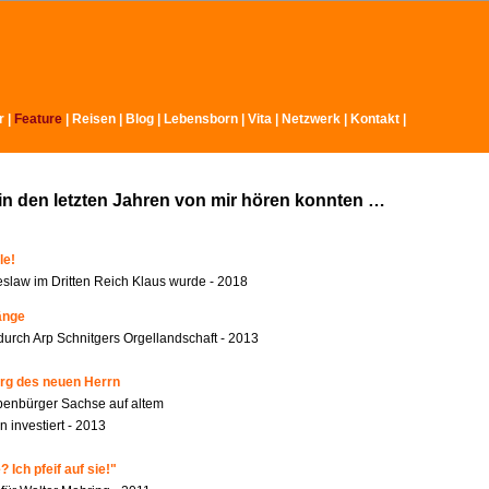
r
|
Feature
|
Reisen
|
Blog
|
Lebensborn
|
Vita
|
Netzwerk
|
Kontakt
|
in den letzten Jahren von mir hören konnten …
le!
slaw im Dritten Reich Klaus wurde - 2018
änge
durch Arp Schnitgers Orgellandschaft - 2013
rg des neuen Herrn
benbürger Sachse auf altem
 investiert - 2013
 Ich pfeif auf sie!"