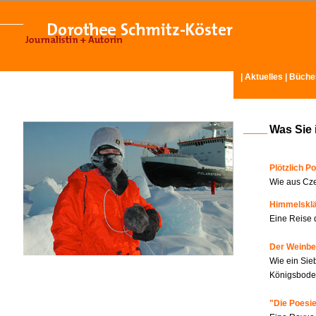
|
Aktuelles
|
Büche
Was Sie 
Plötzlich Po
Wie aus Cze
Himmelskl
Eine Reise 
Der Weinbe
Wie ein Sie
Königsboden
"Die Poesie?