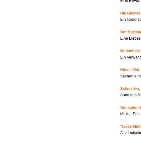
Eine Revue 
Die Geiste
Ein literar
Der Bergbau
Eine Liebes
Mensch du 
Ein Verwan
Kind L 364
Szenen eine
Schon hier,
Anna aus M
Am kalten 
Mit der Pola
"Liebe Mutt
Als deutsch