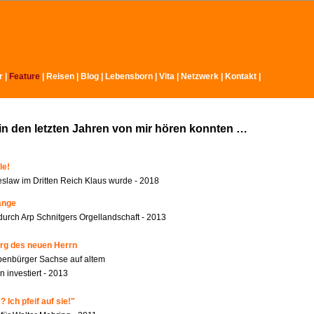
r
|
Feature
|
Reisen
|
Blog
|
Lebensborn
|
Vita
|
Netzwerk
|
Kontakt
|
in den letzten Jahren von mir hören konnten …
le!
slaw im Dritten Reich Klaus wurde - 2018
änge
durch Arp Schnitgers Orgellandschaft - 2013
rg des neuen Herrn
benbürger Sachse auf altem
 investiert - 2013
 Ich pfeif auf sie!"