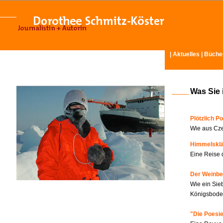
|
Aktuelles
|
Büche
Was Sie 
Plötzlich Po
Wie aus Cze
Himmelskl
Eine Reise 
Der Weinbe
Wie ein Sie
Königsboden
"Die Poesie?