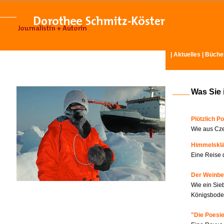
|
Aktuelles
|
Büche
Was Sie 
Plötzlich Po
Wie aus Cze
Himmelskl
Eine Reise 
Der Weinbe
Wie ein Sie
Königsboden
"Die Poesie?