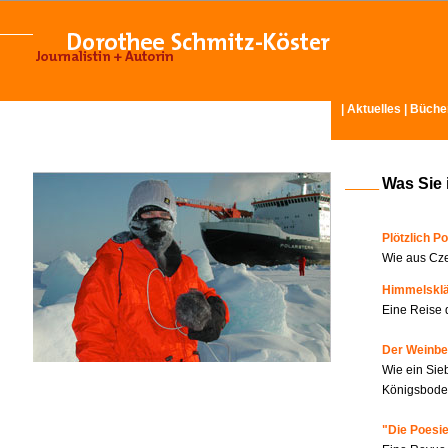
|
Aktuelles
|
Büche
Was Sie 
Plötzlich Po
Wie aus Cze
Himmelskl
Eine Reise 
Der Weinbe
Wie ein Sie
Königsboden
"Die Poesie?