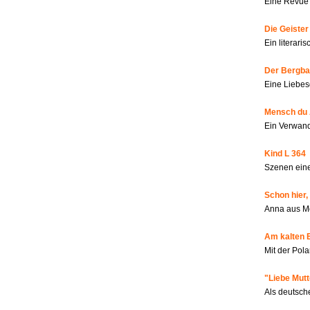
Eine Revue 
Die Geiste
Ein literar
Der Bergbau
Eine Liebes
Mensch du 
Ein Verwan
Kind L 364
Szenen eine
Schon hier,
Anna aus M
Am kalten 
Mit der Pola
"Liebe Mutt
Als deutsch