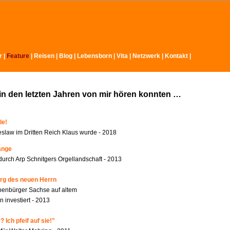
r
|
Feature
|
Reisen
|
Blog
|
Lebensborn
|
Vita
|
Netzwerk
|
Kontakt
|
in den letzten Jahren von mir hören konnten …
le!
slaw im Dritten Reich Klaus wurde - 2018
änge
durch Arp Schnitgers Orgellandschaft - 2013
rg des neuen Herrn
benbürger Sachse auf altem
 investiert - 2013
 Ich pfeif auf sie!"