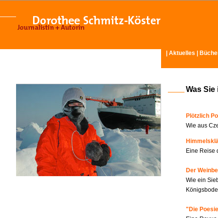
|
Aktuelles
|
Büche
Was Sie 
Plötzlich Po
Wie aus Cze
Himmelskl
Eine Reise 
Der Weinbe
Wie ein Sie
Königsboden
"Die Poesie?