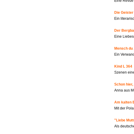
Eine Revue 
Die Geiste
Ein literar
Der Bergbau
Eine Liebes
Mensch du 
Ein Verwan
Kind L 364
Szenen eine
Schon hier,
Anna aus M
Am kalten 
Mit der Pola
"Liebe Mutt
Als deutsch