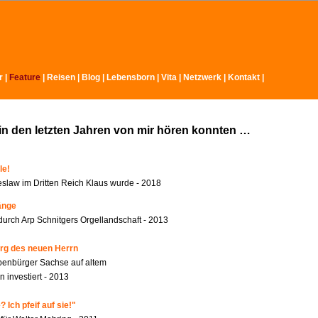
r
|
Feature
|
Reisen
|
Blog
|
Lebensborn
|
Vita
|
Netzwerk
|
Kontakt
|
in den letzten Jahren von mir hören konnten …
le!
slaw im Dritten Reich Klaus wurde - 2018
änge
durch Arp Schnitgers Orgellandschaft - 2013
rg des neuen Herrn
benbürger Sachse auf altem
 investiert - 2013
 Ich pfeif auf sie!"