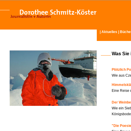
|
Aktuelles
|
Büche
Was Sie 
Plötzlich Po
Wie aus Cze
Himmelskl
Eine Reise 
Der Weinbe
Wie ein Sie
Königsboden
"Die Poesie?