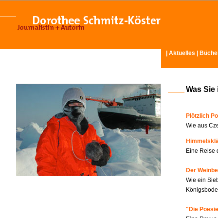
|
Aktuelles
|
Büche
Was Sie 
Plötzlich Po
Wie aus Cze
Himmelskl
Eine Reise 
Der Weinbe
Wie ein Sie
Königsboden
"Die Poesie?