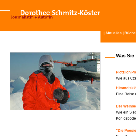
|
Aktuelles
|
Büche
Was Sie 
Plötzlich Po
Wie aus Cze
Himmelskl
Eine Reise 
Der Weinbe
Wie ein Sie
Königsboden
"Die Poesie?