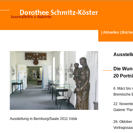
|
Aktuelles
|
Büche
Ausstel
Die Wun
20 Portr
6. März bis 
Bremische B
22. Novembe
Galerie "Fan
Ausstellung in Bernburg/Saale 2011 ©dsk
26. Oktober
Vortragssaa