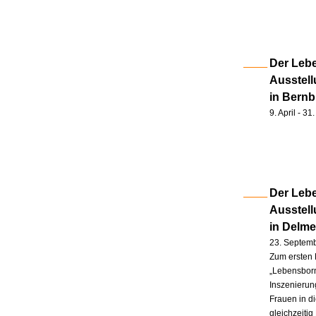
Der Lebe
Ausstell
in Bernb
9. April - 3
Der Lebe
Ausstel
in Delm
23. Septem
Zum ersten 
„Lebensborn
Inszenierung
Frauen in d
gleichzeitig