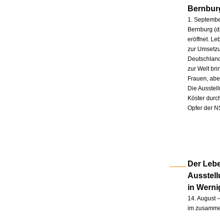
Bernbur
1. Septembe
Bernburg (d
eröffnet. L
zur Umsetzu
Deutschland
zur Welt br
Frauen, abe
Die Ausstel
Köster durc
Opfer der N
Der Lebe
Ausstel
in Wern
14. August –
im zusammen