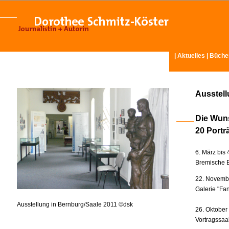
|
Aktuelles
|
Büche
Ausstel
Die Wun
20 Portr
6. März bis 
Bremische B
22. Novembe
Galerie "Fan
Ausstellung in Bernburg/Saale 2011 ©dsk
26. Oktober
Vortragssaa