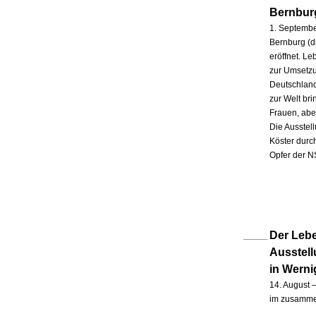
Bernbur
1. Septembe
Bernburg (d
eröffnet. L
zur Umsetzu
Deutschland
zur Welt br
Frauen, abe
Die Ausstel
Köster durc
Opfer der N
Der Lebe
Ausstel
in Wern
14. August –
im zusammen