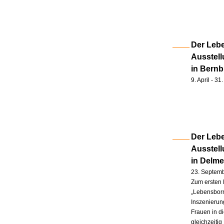
Der Lebe
Ausstell
in Bernb
9. April - 3
Der Lebe
Ausstel
in Delm
23. Septem
Zum ersten 
„Lebensborn
Inszenierung
Frauen in d
gleichzeitig