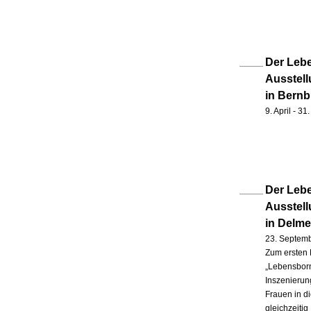
Der Lebe
Ausstell
in Bernb
9. April - 3
Der Lebe
Ausstel
in Delm
23. Septem
Zum ersten 
„Lebensborn
Inszenierung
Frauen in d
gleichzeitig