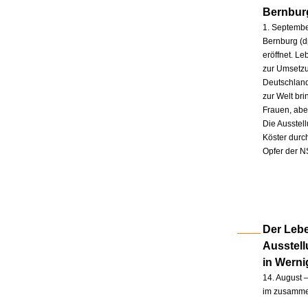
Bernbur
1. Septembe
Bernburg (d
eröffnet. L
zur Umsetzu
Deutschland
zur Welt br
Frauen, abe
Die Ausstel
Köster durc
Opfer der N
Der Lebe
Ausstel
in Wern
14. August –
im zusammen