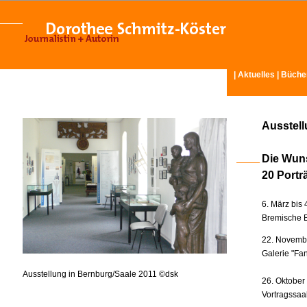
|
Aktuelles
|
Büche
Ausstel
Die Wun
20 Portr
6. März bis 
Bremische B
22. Novembe
Galerie "Fan
Ausstellung in Bernburg/Saale 2011 ©dsk
26. Oktober
Vortragssaa