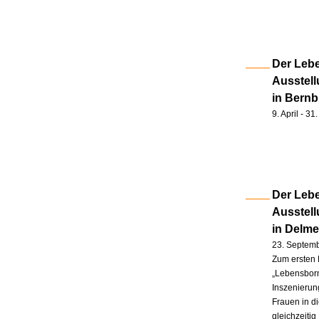
Der Lebe
Ausstell
in Bernb
9. April - 3
Der Lebe
Ausstel
in Delm
23. Septem
Zum ersten 
„Lebensborn
Inszenierung
Frauen in d
gleichzeitig