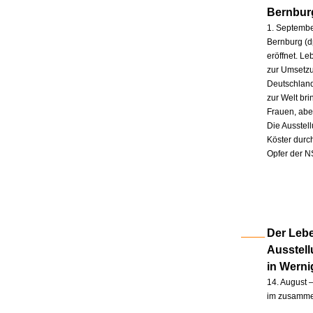
Bernbur
1. Septembe
Bernburg (d
eröffnet. L
zur Umsetzu
Deutschland
zur Welt br
Frauen, abe
Die Ausstel
Köster durc
Opfer der N
Der Lebe
Ausstel
in Wern
14. August –
im zusammen