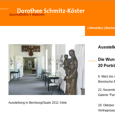
|
Aktuelles
|
Büche
Ausstel
Die Wun
20 Portr
6. März bis 
Bremische B
22. Novembe
Galerie "Fan
Ausstellung in Bernburg/Saale 2011 ©dsk
26. Oktober
Vortragssaa