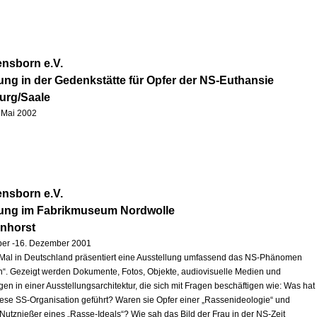
nsborn e.V.
ung in der Gedenkstätte für Opfer der NS-Euthansie
urg/Saale
1. Mai 2002
nsborn e.V.
lung im Fabrikmuseum Nordwolle
enhorst
ber -16. Dezember 2001
Mal in Deutschland präsentiert eine Ausstellung umfassend das NS-Phänomen
“. Gezeigt werden Dokumente, Fotos, Objekte, audiovisuelle Medien und
en in einer Ausstellungsarchitektur, die sich mit Fragen beschäftigen wie: Was hat
iese SS-Organisation geführt? Waren sie Opfer einer „Rassenideologie“ und
 Nutznießer eines „Rasse-Ideals“? Wie sah das Bild der Frau in der NS-Zeit