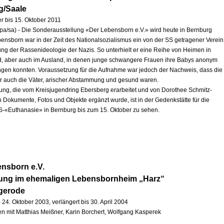
g/Saale
r bis 15. Oktober 2011
pa/sa) - Die Sonderausstellung «Der Lebensborn e.V.» wird heute in Bernburg
ebensborn war in der Zeit des Nationalsozialismus ein von der SS getragener Verein
ng der Rassenideologie der Nazis. So unterhielt er eine Reihe von Heimen in
, aber auch im Ausland, in denen junge schwangere Frauen ihre Babys anonym
ingen konnten. Voraussetzung für die Aufnahme war jedoch der Nachweis, dass die
r auch die Väter, arischer Abstammung und gesund waren.
lung, die vom Kreisjugendring Ebersberg erarbeitet und von Dorothee Schmitz-
h Dokumente, Fotos und Objekte ergänzt wurde, ist in der Gedenkstätte für die
S-«Euthanasie» in Bernburg bis zum 15. Oktober zu sehen.
nsborn e.V.
lung im ehemaligen Lebensbornheim „Harz“
igerode
 24. Oktober 2003, verlängert bis 30. April 2004
 mit Matthias Meißner, Karin Borchert, Wolfgang Kasperek