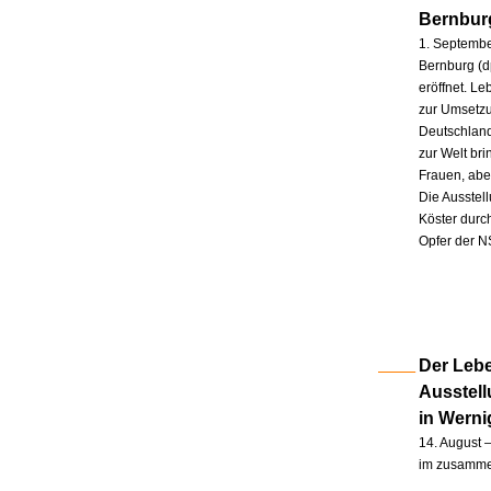
Bernbur
1. Septembe
Bernburg (d
eröffnet. L
zur Umsetzu
Deutschland
zur Welt br
Frauen, abe
Die Ausstel
Köster durc
Opfer der N
Der Lebe
Ausstel
in Wern
14. August –
im zusammen