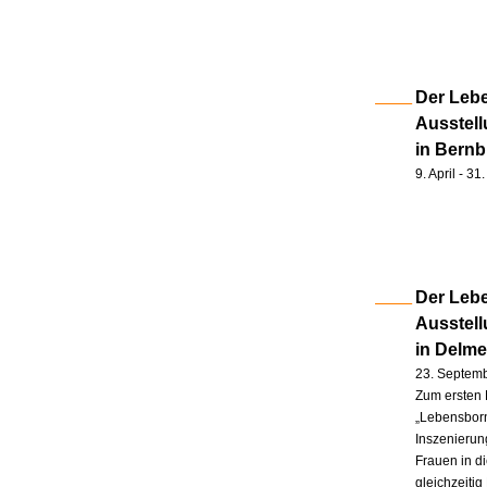
Der Lebe
Ausstell
in Bernb
9. April - 3
Der Lebe
Ausstel
in Delm
23. Septem
Zum ersten 
„Lebensborn
Inszenierung
Frauen in d
gleichzeitig