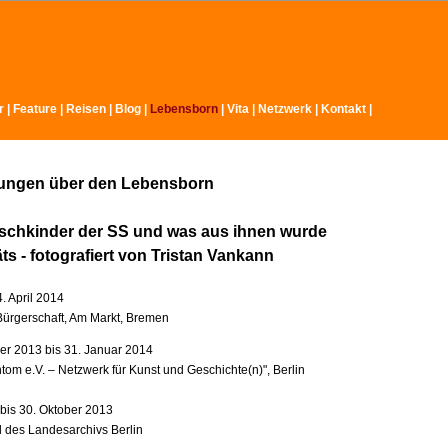
r
|
Feature
|
Reisen
|
Blog
|
Lebensborn
|
Vita
|
Netzwerk
|
Kontakt
|
lungen über den Lebensborn
schkinder der SS und was aus ihnen wurde
äts - fotografiert von Tristan Vankann
4. April 2014
ürgerschaft, Am Markt, Bremen
r 2013 bis 31. Januar 2014
tom e.V. – Netzwerk für Kunst und Geschichte(n)", Berlin
 bis 30. Oktober 2013
l des Landesarchivs Berlin