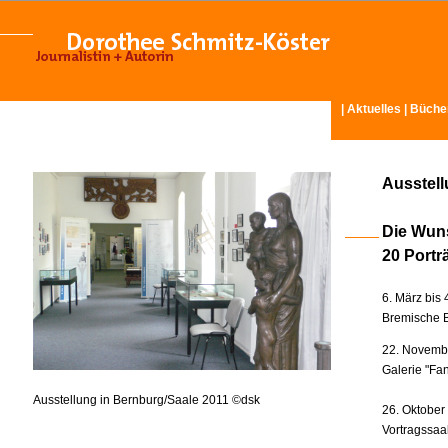
|
Aktuelles
|
Büche
Ausstel
Die Wun
20 Portr
6. März bis 
Bremische B
22. Novembe
Galerie "Fan
Ausstellung in Bernburg/Saale 2011 ©dsk
26. Oktober
Vortragssaa