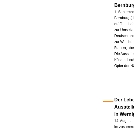
Bernbur
1. Septembe
Bernburg (d
eröffnet. L
zur Umsetzu
Deutschland
zur Welt br
Frauen, abe
Die Ausstel
Köster durc
Opfer der N
Der Lebe
Ausstel
in Wern
14. August –
im zusammen