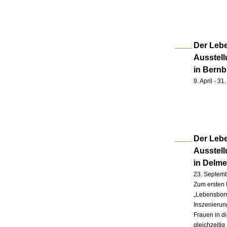
Der Lebe
Ausstell
in Bernb
9. April - 3
Der Lebe
Ausstel
in Delm
23. Septem
Zum ersten 
„Lebensborn
Inszenierung
Frauen in d
gleichzeitig