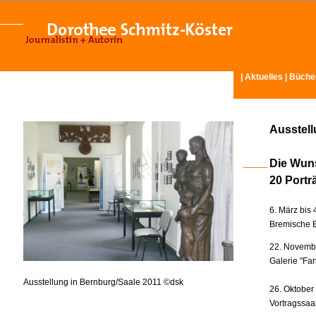
|
Aktuelles
|
Büche
Ausstel
Die Wun
20 Portr
6. März bis 
Bremische B
22. Novembe
Galerie "Fan
Ausstellung in Bernburg/Saale 2011 ©dsk
26. Oktober
Vortragssaa