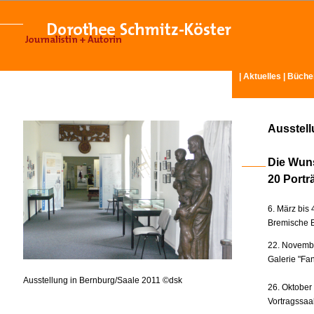
|
Aktuelles
|
Büche
Ausstel
Die Wun
20 Portr
6. März bis 
Bremische B
22. Novembe
Galerie "Fan
Ausstellung in Bernburg/Saale 2011 ©dsk
26. Oktober
Vortragssaa