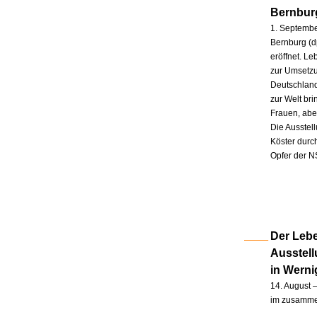
Bernbur
1. Septembe
Bernburg (d
eröffnet. L
zur Umsetzu
Deutschland
zur Welt br
Frauen, abe
Die Ausstel
Köster durc
Opfer der N
Der Lebe
Ausstel
in Wern
14. August –
im zusammen