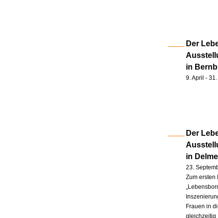
Der Lebe
Ausstell
in Bernb
9. April - 3
Der Lebe
Ausstel
in Delm
23. Septem
Zum ersten 
„Lebensborn
Inszenierung
Frauen in d
gleichzeitig