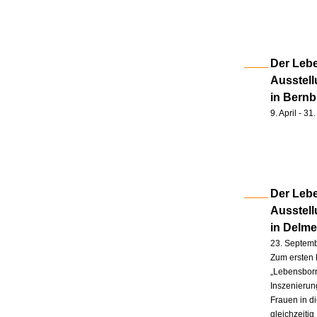
Der Lebe
Ausstell
in Bernb
9. April - 3
Der Lebe
Ausstel
in Delm
23. Septem
Zum ersten 
„Lebensborn
Inszenierung
Frauen in d
gleichzeitig