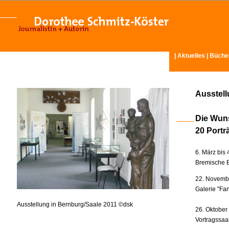
|
Aktuelles
|
Büche
Ausstel
Die Wun
20 Portr
6. März bis 
Bremische B
22. Novembe
Galerie "Fan
Ausstellung in Bernburg/Saale 2011 ©dsk
26. Oktober
Vortragssaa