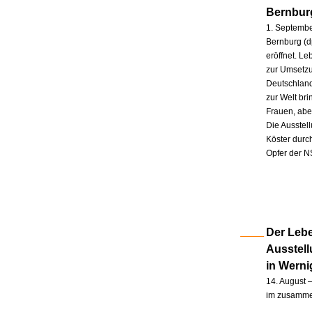
Bernbur
1. Septembe
Bernburg (d
eröffnet. L
zur Umsetzu
Deutschland
zur Welt br
Frauen, abe
Die Ausstel
Köster durc
Opfer der N
Der Lebe
Ausstel
in Wern
14. August –
im zusammen