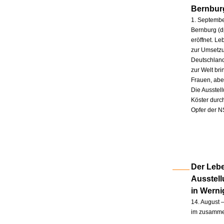
Bernbur
1. Septembe
Bernburg (d
eröffnet. L
zur Umsetzu
Deutschland
zur Welt br
Frauen, abe
Die Ausstel
Köster durc
Opfer der N
Der Lebe
Ausstel
in Wern
14. August –
im zusammen