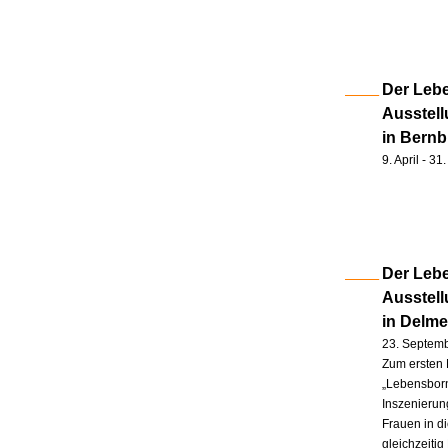
Der Lebe
Ausstell
in Bernb
9. April - 3
Der Lebe
Ausstel
in Delm
23. Septem
Zum ersten 
„Lebensborn
Inszenierung
Frauen in d
gleichzeitig