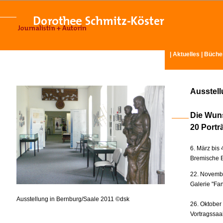
|
Aktuelles
|
Büche
Ausstel
Die Wun
20 Portr
6. März bis 
Bremische B
22. Novembe
Galerie "Fan
Ausstellung in Bernburg/Saale 2011 ©dsk
26. Oktober
Vortragssaa