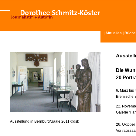
|
Aktuelles
|
Büche
Ausstel
Die Wun
20 Portr
6. März bis 
Bremische B
22. Novembe
Galerie "Fan
Ausstellung in Bernburg/Saale 2011 ©dsk
26. Oktober
Vortragssaa