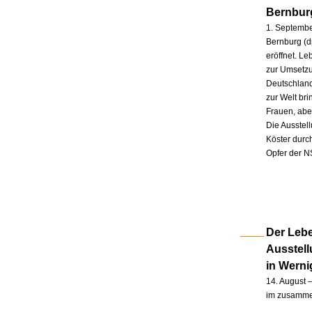
Bernbur
1. Septembe
Bernburg (d
eröffnet. L
zur Umsetzu
Deutschland
zur Welt br
Frauen, abe
Die Ausstel
Köster durc
Opfer der N
Der Lebe
Ausstel
in Wern
14. August –
im zusammen