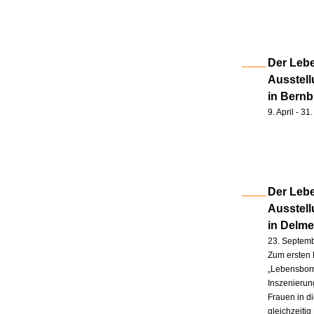
Der Lebe
Ausstell
in Bernb
9. April - 3
Der Lebe
Ausstel
in Delm
23. Septem
Zum ersten 
„Lebensborn
Inszenierung
Frauen in d
gleichzeitig