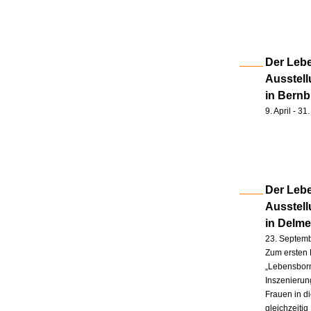
Der Lebe
Ausstell
in Bernb
9. April - 3
Der Lebe
Ausstel
in Delm
23. Septem
Zum ersten 
„Lebensborn
Inszenierung
Frauen in d
gleichzeitig