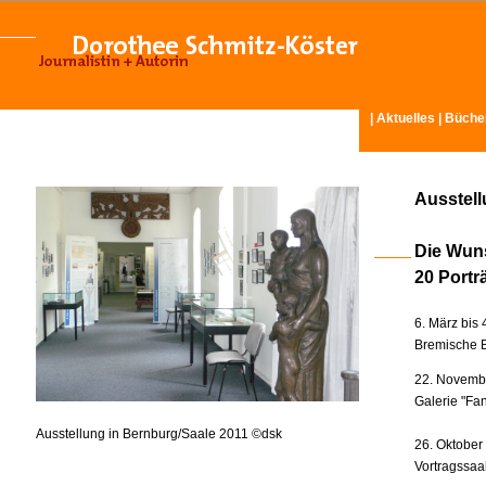
|
Aktuelles
|
Büche
Ausstel
Die Wun
20 Portr
6. März bis 
Bremische B
22. Novembe
Galerie "Fan
Ausstellung in Bernburg/Saale 2011 ©dsk
26. Oktober
Vortragssaa