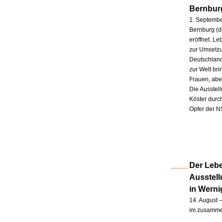
Bernbur
1. Septembe
Bernburg (d
eröffnet. L
zur Umsetzu
Deutschland
zur Welt br
Frauen, abe
Die Ausstel
Köster durc
Opfer der N
Der Lebe
Ausstel
in Wern
14. August –
im zusammen