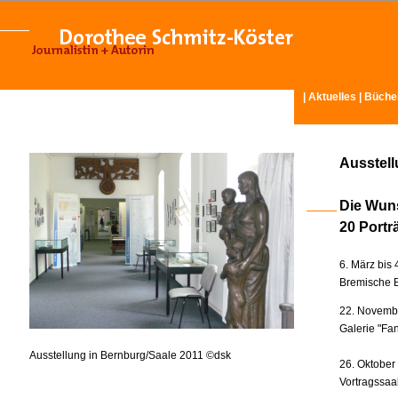
|
Aktuelles
|
Büche
Ausstel
Die Wun
20 Portr
6. März bis 
Bremische B
22. Novembe
Galerie "Fan
Ausstellung in Bernburg/Saale 2011 ©dsk
26. Oktober
Vortragssaa