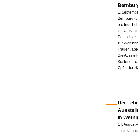
Bernbur
1. Septembe
Bernburg (d
eröffnet. L
zur Umsetzu
Deutschland
zur Welt br
Frauen, abe
Die Ausstel
Köster durc
Opfer der N
Der Lebe
Ausstel
in Wern
14. August –
im zusammen