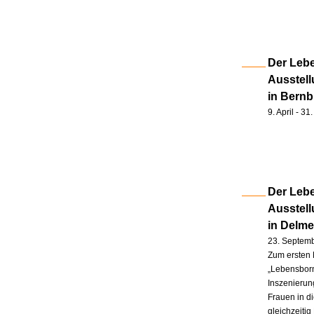
Der Lebe
Ausstell
in Bernb
9. April - 3
Der Lebe
Ausstel
in Delm
23. Septem
Zum ersten 
„Lebensborn
Inszenierung
Frauen in d
gleichzeitig