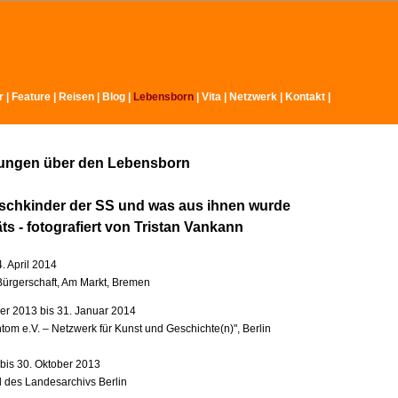
r
|
Feature
|
Reisen
|
Blog
|
Lebensborn
|
Vita
|
Netzwerk
|
Kontakt
|
lungen über den Lebensborn
schkinder der SS und was aus ihnen wurde
äts - fotografiert von Tristan Vankann
4. April 2014
ürgerschaft, Am Markt, Bremen
r 2013 bis 31. Januar 2014
tom e.V. – Netzwerk für Kunst und Geschichte(n)", Berlin
 bis 30. Oktober 2013
l des Landesarchivs Berlin