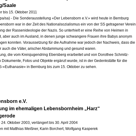
g/Saale
r bis 15. Oktober 2011
pa/sa) - Die Sonderausstellung «Der Lebensborn e.V.» wird heute in Bernburg
ebensborn war in der Zeit des Nationalsozialismus ein von der SS getragener Verein
ng der Rassenideologie der Nazis. So unterhielt er eine Reihe von Heimen in
, aber auch im Ausland, in denen junge schwangere Frauen ihre Babys anonym
ingen konnten. Voraussetzung für die Aufnahme war jedoch der Nachweis, dass die
r auch die Väter, arischer Abstammung und gesund waren.
lung, die vom Kreisjugendring Ebersberg erarbeitet und von Dorothee Schmitz-
h Dokumente, Fotos und Objekte ergänzt wurde, ist in der Gedenkstätte für die
S-«Euthanasie» in Bernburg bis zum 15. Oktober zu sehen.
nsborn e.V.
lung im ehemaligen Lebensbornheim „Harz“
igerode
 24. Oktober 2003, verlängert bis 30. April 2004
 mit Matthias Meißner, Karin Borchert, Wolfgang Kasperek