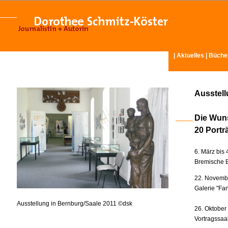
|
Aktuelles
|
Büche
Ausstel
Die Wun
20 Portr
6. März bis 
Bremische B
22. Novembe
Galerie "Fan
Ausstellung in Bernburg/Saale 2011 ©dsk
26. Oktober
Vortragssaa