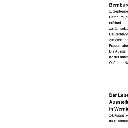
Bernbur
1. Septembe
Bernburg (d
eröffnet. L
zur Umsetzu
Deutschland
zur Welt br
Frauen, abe
Die Ausstel
Köster durc
Opfer der N
Der Lebe
Ausstel
in Wern
14. August –
im zusammen