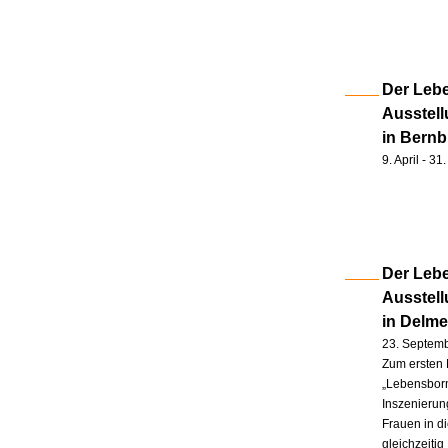
Der Lebe
Ausstell
in Bernb
9. April - 3
Der Lebe
Ausstel
in Delm
23. Septem
Zum ersten 
„Lebensborn
Inszenierung
Frauen in d
gleichzeitig