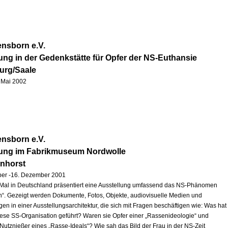
nsborn e.V.
ung in der Gedenkstätte für Opfer der NS-Euthansie
urg/Saale
1. Mai 2002
nsborn e.V.
lung im Fabrikmuseum Nordwolle
enhorst
ber -16. Dezember 2001
Mal in Deutschland präsentiert eine Ausstellung umfassend das NS-Phänomen
“. Gezeigt werden Dokumente, Fotos, Objekte, audiovisuelle Medien und
en in einer Ausstellungsarchitektur, die sich mit Fragen beschäftigen wie: Was hat
iese SS-Organisation geführt? Waren sie Opfer einer „Rassenideologie“ und
 Nutznießer eines „Rasse-Ideals“? Wie sah das Bild der Frau in der NS-Zeit