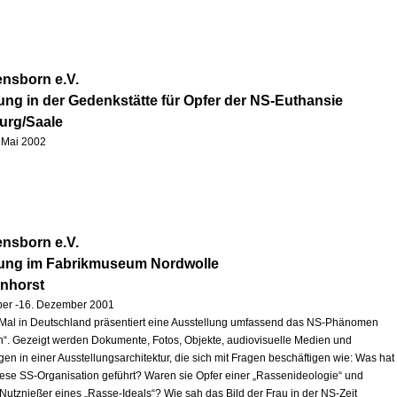
nsborn e.V.
ung in der Gedenkstätte für Opfer der NS-Euthansie
urg/Saale
1. Mai 2002
nsborn e.V.
lung im Fabrikmuseum Nordwolle
enhorst
ber -16. Dezember 2001
Mal in Deutschland präsentiert eine Ausstellung umfassend das NS-Phänomen
“. Gezeigt werden Dokumente, Fotos, Objekte, audiovisuelle Medien und
en in einer Ausstellungsarchitektur, die sich mit Fragen beschäftigen wie: Was hat
iese SS-Organisation geführt? Waren sie Opfer einer „Rassenideologie“ und
 Nutznießer eines „Rasse-Ideals“? Wie sah das Bild der Frau in der NS-Zeit