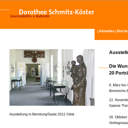
|
Aktuelles
|
Büche
Ausstel
Die Wun
20 Portr
6. März bis 
Bremische B
22. Novembe
Galerie "Fan
Ausstellung in Bernburg/Saale 2011 ©dsk
26. Oktober
Vortragssaa