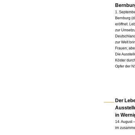
Bernbur
1. Septembe
Bernburg (d
eröffnet. L
zur Umsetzu
Deutschland
zur Welt br
Frauen, abe
Die Ausstel
Köster durc
Opfer der N
Der Lebe
Ausstel
in Wern
14. August –
im zusammen