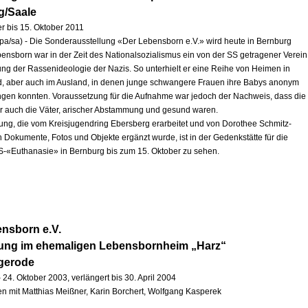
g/Saale
r bis 15. Oktober 2011
pa/sa) - Die Sonderausstellung «Der Lebensborn e.V.» wird heute in Bernburg
ebensborn war in der Zeit des Nationalsozialismus ein von der SS getragener Verein
ng der Rassenideologie der Nazis. So unterhielt er eine Reihe von Heimen in
, aber auch im Ausland, in denen junge schwangere Frauen ihre Babys anonym
ingen konnten. Voraussetzung für die Aufnahme war jedoch der Nachweis, dass die
r auch die Väter, arischer Abstammung und gesund waren.
lung, die vom Kreisjugendring Ebersberg erarbeitet und von Dorothee Schmitz-
h Dokumente, Fotos und Objekte ergänzt wurde, ist in der Gedenkstätte für die
S-«Euthanasie» in Bernburg bis zum 15. Oktober zu sehen.
nsborn e.V.
lung im ehemaligen Lebensbornheim „Harz“
igerode
 24. Oktober 2003, verlängert bis 30. April 2004
 mit Matthias Meißner, Karin Borchert, Wolfgang Kasperek