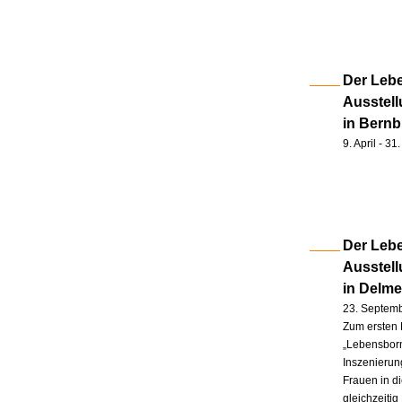
Der Lebe
Ausstell
in Bernb
9. April - 3
Der Lebe
Ausstel
in Delm
23. Septem
Zum ersten 
„Lebensborn
Inszenierung
Frauen in d
gleichzeitig