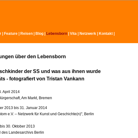
r
|
Feature
|
Reisen
|
Blog
|
Lebensborn
|
Vita
|
Netzwerk
|
Kontakt
|
lungen über den Lebensborn
schkinder der SS und was aus ihnen wurde
äts - fotografiert von Tristan Vankann
4. April 2014
ürgerschaft, Am Markt, Bremen
r 2013 bis 31. Januar 2014
tom e.V. – Netzwerk für Kunst und Geschichte(n)", Berlin
 bis 30. Oktober 2013
l des Landesarchivs Berlin