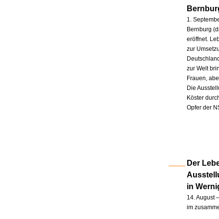
Bernbur
1. Septembe
Bernburg (d
eröffnet. L
zur Umsetzu
Deutschland
zur Welt br
Frauen, abe
Die Ausstel
Köster durc
Opfer der N
Der Lebe
Ausstel
in Wern
14. August –
im zusammen