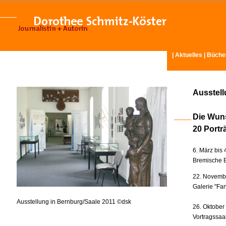
|
Aktuelles
|
Büche
Ausstel
Die Wun
20 Portr
6. März bis 
Bremische B
22. Novembe
Galerie "Fan
Ausstellung in Bernburg/Saale 2011 ©dsk
26. Oktober
Vortragssaa