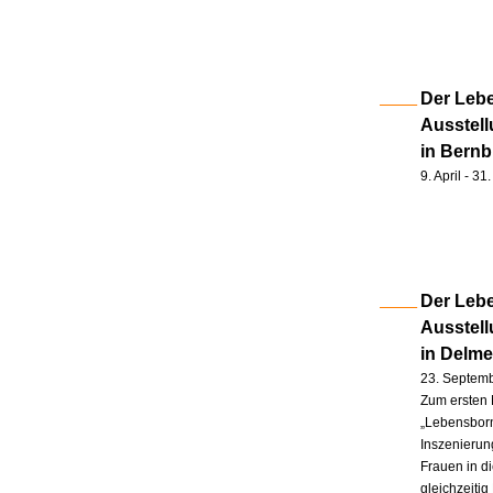
Der Lebe
Ausstell
in Bernb
9. April - 3
Der Lebe
Ausstel
in Delm
23. Septem
Zum ersten 
„Lebensborn
Inszenierung
Frauen in d
gleichzeitig