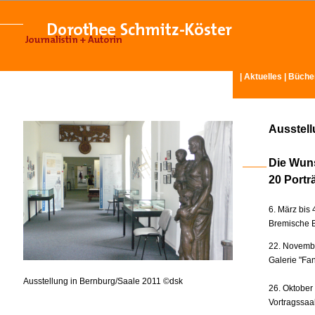
|
Aktuelles
|
Büche
Ausstel
Die Wun
20 Portr
6. März bis 
Bremische B
22. Novembe
Galerie "Fan
Ausstellung in Bernburg/Saale 2011 ©dsk
26. Oktober
Vortragssaa