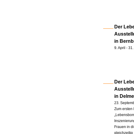
Der Lebe
Ausstell
in Bernb
9. April - 3
Der Lebe
Ausstel
in Delm
23. Septem
Zum ersten 
„Lebensborn
Inszenierung
Frauen in d
gleichzeitig