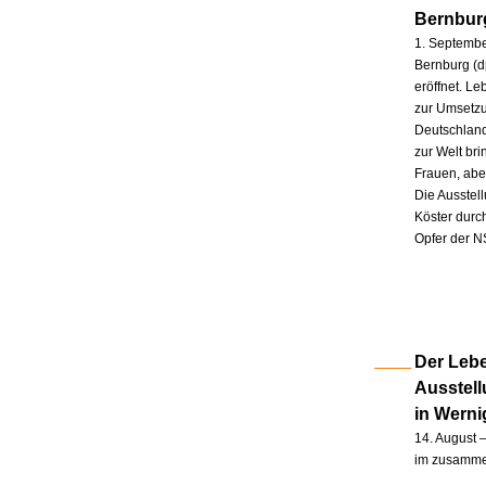
Bernbur
1. Septembe
Bernburg (d
eröffnet. L
zur Umsetzu
Deutschland
zur Welt br
Frauen, abe
Die Ausstel
Köster durc
Opfer der N
Der Lebe
Ausstel
in Wern
14. August –
im zusammen