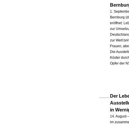
Bernbur
1. Septembe
Bernburg (d
eröffnet. L
zur Umsetzu
Deutschland
zur Welt br
Frauen, abe
Die Ausstel
Köster durc
Opfer der N
Der Lebe
Ausstel
in Wern
14. August –
im zusammen