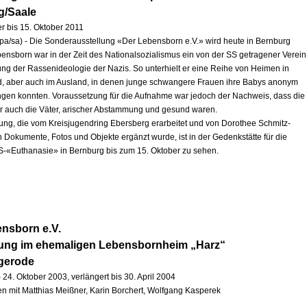
g/Saale
r bis 15. Oktober 2011
pa/sa) - Die Sonderausstellung «Der Lebensborn e.V.» wird heute in Bernburg
ebensborn war in der Zeit des Nationalsozialismus ein von der SS getragener Verein
ng der Rassenideologie der Nazis. So unterhielt er eine Reihe von Heimen in
, aber auch im Ausland, in denen junge schwangere Frauen ihre Babys anonym
ingen konnten. Voraussetzung für die Aufnahme war jedoch der Nachweis, dass die
r auch die Väter, arischer Abstammung und gesund waren.
lung, die vom Kreisjugendring Ebersberg erarbeitet und von Dorothee Schmitz-
h Dokumente, Fotos und Objekte ergänzt wurde, ist in der Gedenkstätte für die
S-«Euthanasie» in Bernburg bis zum 15. Oktober zu sehen.
nsborn e.V.
lung im ehemaligen Lebensbornheim „Harz“
igerode
 24. Oktober 2003, verlängert bis 30. April 2004
 mit Matthias Meißner, Karin Borchert, Wolfgang Kasperek