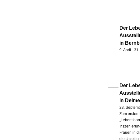
Der Lebe
Ausstell
in Bernb
9. April - 3
Der Lebe
Ausstel
in Delm
23. Septem
Zum ersten 
„Lebensborn
Inszenierung
Frauen in d
gleichzeitig