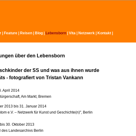
r
|
Feature
|
Reisen
|
Blog
|
Lebensborn
|
Vita
|
Netzwerk
|
Kontakt
|
lungen über den Lebensborn
schkinder der SS und was aus ihnen wurde
äts - fotografiert von Tristan Vankann
4. April 2014
ürgerschaft, Am Markt, Bremen
r 2013 bis 31. Januar 2014
tom e.V. – Netzwerk für Kunst und Geschichte(n)", Berlin
 bis 30. Oktober 2013
l des Landesarchivs Berlin