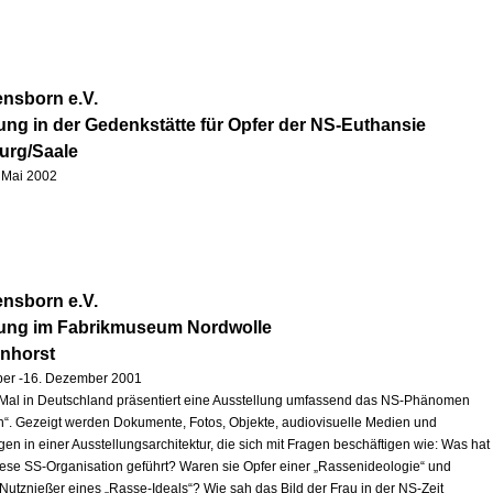
nsborn e.V.
ung in der Gedenkstätte für Opfer der NS-Euthansie
urg/Saale
1. Mai 2002
nsborn e.V.
lung im Fabrikmuseum Nordwolle
enhorst
ber -16. Dezember 2001
Mal in Deutschland präsentiert eine Ausstellung umfassend das NS-Phänomen
“. Gezeigt werden Dokumente, Fotos, Objekte, audiovisuelle Medien und
en in einer Ausstellungsarchitektur, die sich mit Fragen beschäftigen wie: Was hat
iese SS-Organisation geführt? Waren sie Opfer einer „Rassenideologie“ und
 Nutznießer eines „Rasse-Ideals“? Wie sah das Bild der Frau in der NS-Zeit