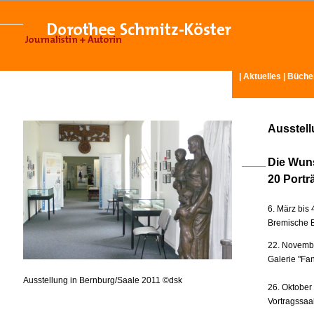
|
Aktuelles
|
Büche
Ausstel
Die Wun
20 Portr
6. März bis 
Bremische B
22. Novembe
Galerie "Fan
Ausstellung in Bernburg/Saale 2011 ©dsk
26. Oktober
Vortragssaa