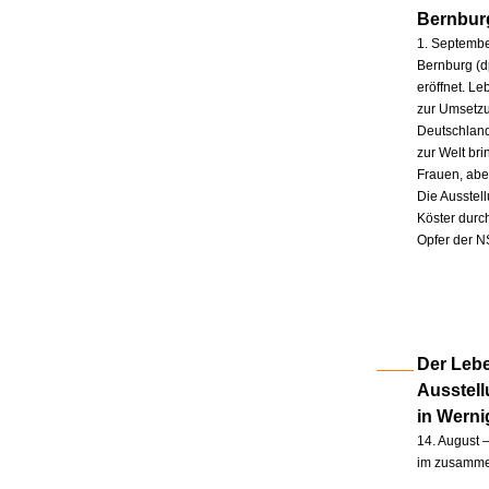
Bernbur
1. Septembe
Bernburg (d
eröffnet. L
zur Umsetzu
Deutschland
zur Welt br
Frauen, abe
Die Ausstel
Köster durc
Opfer der N
Der Lebe
Ausstel
in Wern
14. August –
im zusammen