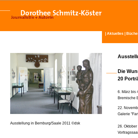
|
Aktuelles
|
Büche
Ausstel
Die Wun
20 Portr
6. März bis 
Bremische B
22. Novembe
Galerie "Fan
Ausstellung in Bernburg/Saale 2011 ©dsk
26. Oktober
Vortragssaa