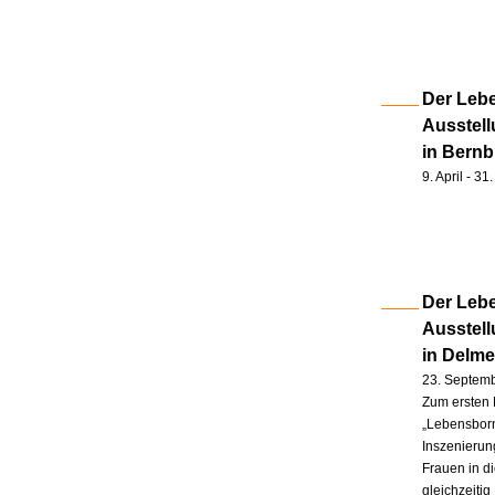
Der Lebe
Ausstell
in Bernb
9. April - 3
Der Lebe
Ausstel
in Delm
23. Septem
Zum ersten 
„Lebensborn
Inszenierung
Frauen in d
gleichzeitig