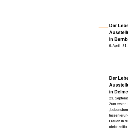
Der Lebe
Ausstell
in Bernb
9. April - 3
Der Lebe
Ausstel
in Delm
23. Septem
Zum ersten 
„Lebensborn
Inszenierung
Frauen in d
gleichzeitig