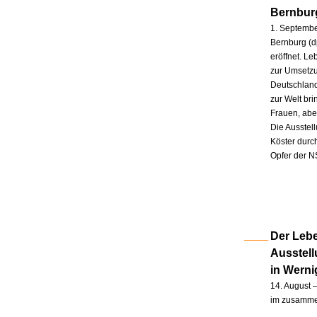
Bernbur
1. Septembe
Bernburg (d
eröffnet. L
zur Umsetzu
Deutschland
zur Welt br
Frauen, abe
Die Ausstel
Köster durc
Opfer der N
Der Lebe
Ausstel
in Wern
14. August –
im zusammen