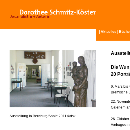
|
Aktuelles
|
Büche
Ausstel
Die Wun
20 Portr
6. März bis 
Bremische B
22. Novembe
Galerie "Fan
Ausstellung in Bernburg/Saale 2011 ©dsk
26. Oktober
Vortragssaa