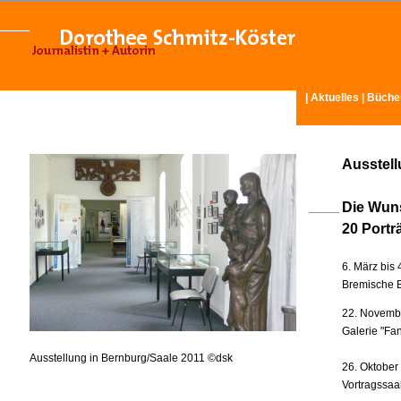
|
Aktuelles
|
Büche
Ausstel
Die Wun
20 Portr
6. März bis 
Bremische B
22. Novembe
Galerie "Fan
Ausstellung in Bernburg/Saale 2011 ©dsk
26. Oktober
Vortragssaa