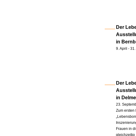
Der Lebe
Ausstell
in Bernb
9. April - 3
Der Lebe
Ausstel
in Delm
23. Septem
Zum ersten 
„Lebensborn
Inszenierung
Frauen in d
gleichzeitig