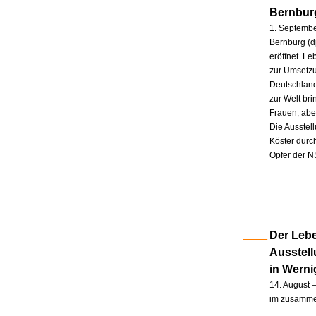
Bernbur
1. Septembe
Bernburg (d
eröffnet. L
zur Umsetzu
Deutschland
zur Welt br
Frauen, abe
Die Ausstel
Köster durc
Opfer der N
Der Lebe
Ausstel
in Wern
14. August –
im zusammen