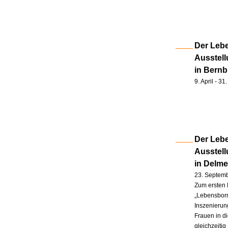
Der Lebe
Ausstell
in Bernb
9. April - 3
Der Lebe
Ausstel
in Delm
23. Septem
Zum ersten 
„Lebensborn
Inszenierung
Frauen in d
gleichzeitig