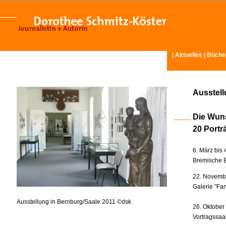
|
Aktuelles
|
Büche
Ausstel
Die Wun
20 Portr
6. März bis 
Bremische B
22. Novembe
Galerie "Fan
Ausstellung in Bernburg/Saale 2011 ©dsk
26. Oktober
Vortragssaa